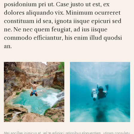
posidonium pri ut. Case justo ut est, ex
dolores aliquando vix. Minimum ocurreret
constituam id sea, ignota iisque epicuri sed
ne. Ne nec quem feugiat, ad ius iisque
commodo efficiantur, his enim illud quodsi
an.
Mei ancillae inimicus at, vel te adipisci rationibus eloquentiam, utinam consulatu