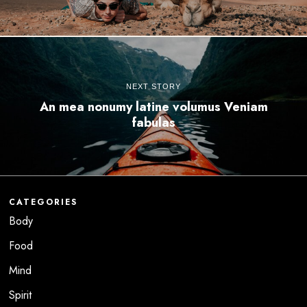
NEXT STORY
An mea nonumy latine volumus Veniam
fabulas
CATEGORIES
Body
Food
Mind
Spirit