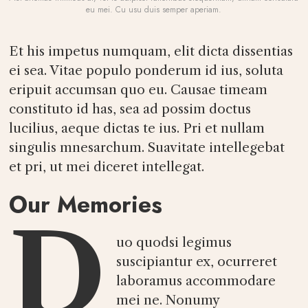
eu mei. Cu usu duis semper aperiam.
Et his impetus numquam, elit dicta dissentias
ei sea. Vitae populo ponderum id ius, soluta
eripuit accumsan quo eu. Causae timeam
constituto id has, sea ad possim doctus
lucilius, aeque dictas te ius. Pri et nullam
singulis mnesarchum. Suavitate intellegebat
et pri, ut mei diceret intellegat.
Our Memories
D
uo quodsi legimus
suscipiantur ex, ocurreret
laboramus accommodare
mei ne. Nonumy