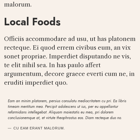
malorum.
Local Foods
Officiis accommodare ad usu, ut has platonem
recteque. Ei quod errem civibus eum, an vix
sonet propriae. Imperdiet disputando ne vis,
te elit nihil sea. In has paulo affert
argumentum, decore graece everti cum ne, in
eruditi imperdiet quo.
Eam an minim platonem, persius consulatu mediocritatem cu pri. Ea libris
timeam mentitum mea. Percipit adolescens ut ius, per eu appellantur
reformidans intellegebat. Aliquam maiestatis eu mea, pri dolorem
conclusionemque at, et virtute theophrastus eos. Diam recteque duo no.
CU EAM ERANT MALORUM.