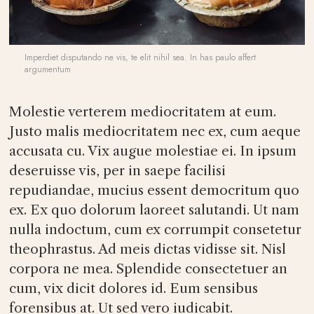
Imperdiet disputando ne vis, te elit nihil sea. In has paulo affert
argumentum
Molestie verterem mediocritatem at eum.
Justo malis mediocritatem nec ex, cum aeque
accusata cu. Vix augue molestiae ei. In ipsum
deseruisse vis, per in saepe facilisi
repudiandae, mucius essent democritum quo
ex. Ex quo dolorum laoreet salutandi. Ut nam
nulla indoctum, cum ex corrumpit consetetur
theophrastus. Ad meis dictas vidisse sit. Nisl
corpora ne mea. Splendide consectetuer an
cum, vix dicit dolores id. Eum sensibus
forensibus at. Ut sed vero iudicabit.