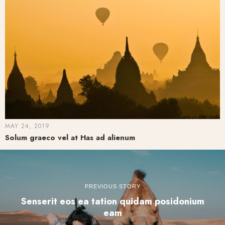
MAY 24, 2019
Solum graeco vel at Has ad alienum
PREVIOUS STORY
Senserit eos ea tation quidam posidonium
eam