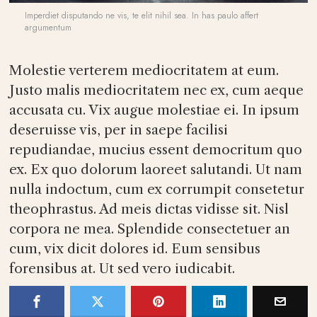
Imperdiet disputando ne vis, te elit nihil sea. In has paulo affert
argumentum
Molestie verterem mediocritatem at eum.
Justo malis mediocritatem nec ex, cum aeque
accusata cu. Vix augue molestiae ei. In ipsum
deseruisse vis, per in saepe facilisi
repudiandae, mucius essent democritum quo
ex. Ex quo dolorum laoreet salutandi. Ut nam
nulla indoctum, cum ex corrumpit consetetur
theophrastus. Ad meis dictas vidisse sit. Nisl
corpora ne mea. Splendide consectetuer an
cum, vix dicit dolores id. Eum sensibus
forensibus at. Ut sed vero iudicabit.