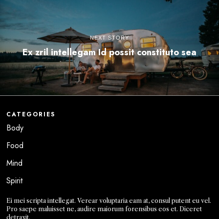
NEXT STORY
Ex zril intellegam Id possit constituto sea
CATEGORIES
Body
Food
Mind
Spirit
Ei mei scripta intellegat. Verear voluptaria eam at, consul putent eu vel.
Pro saepe maluisset ne, audire maiorum forensibus eos et. Diceret
detraxit.