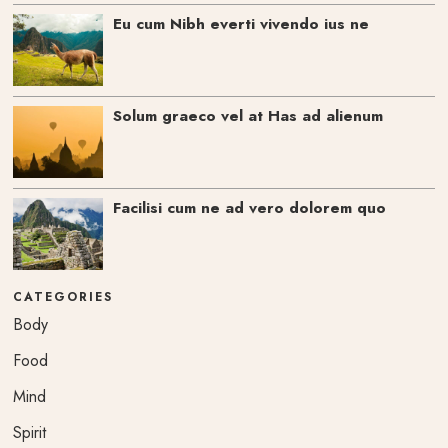
Eu cum Nibh everti vivendo ius ne
Solum graeco vel at Has ad alienum
Facilisi cum ne ad vero dolorem quo
CATEGORIES
Body
Food
Mind
Spirit