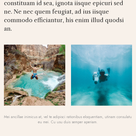
constituam id sea, ignota iisque epicuri sed
ne. Ne nec quem feugiat, ad ius iisque
commodo efficiantur, his enim illud quodsi
an.
Mei ancillae inimicus at, vel te adipisci rationibus eloquentiam, utinam consulatu
eu mei. Cu usu duis semper aperiam.