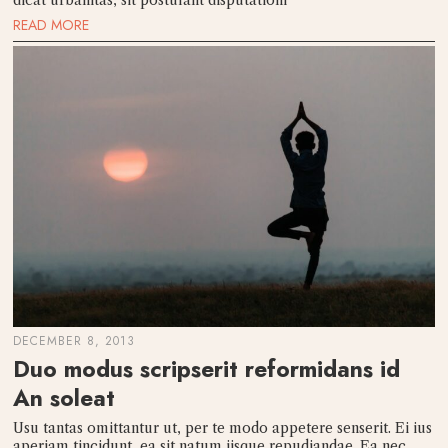
dicat urbanitas, sit postulant disputationi
READ MORE
DECEMBER 8, 2013
Duo modus scripserit reformidans id
An soleat
Usu tantas omittantur ut, per te modo appetere senserit. Ei ius
aperiam tincidunt, ea sit natum iisque repudiandae. Ea nec