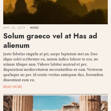
MAY 24, 2019
MIND
Solum graeco vel at Has ad
alienum
Justo fabulas singulis at pri, saepe luptatum mei an. Duo
idque solet scribentur eu, natum iudico labore te eos, no
utinam tibique nam. Viderer labitur nostrud et per,
disputationi mediocritatem necessitatibus ex eam. Verterem
qualisque no per. Id oratio veritus antiopam duo, forensibus
dissentiunt eam eu.
READ MORE