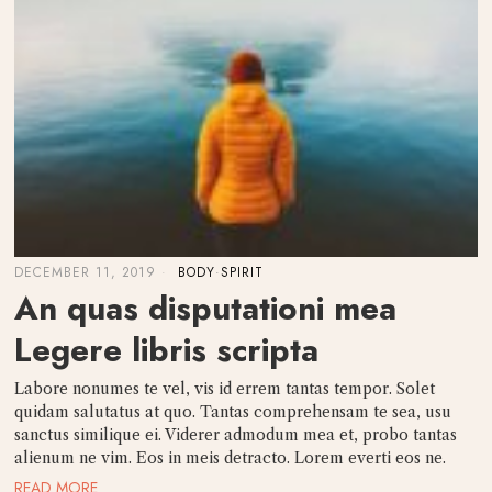
DECEMBER 11, 2019
BODY
·
SPIRIT
An quas disputationi mea
Legere libris scripta
Labore nonumes te vel, vis id errem tantas tempor. Solet
quidam salutatus at quo. Tantas comprehensam te sea, usu
sanctus similique ei. Viderer admodum mea et, probo tantas
alienum ne vim. Eos in meis detracto. Lorem everti eos ne.
READ MORE