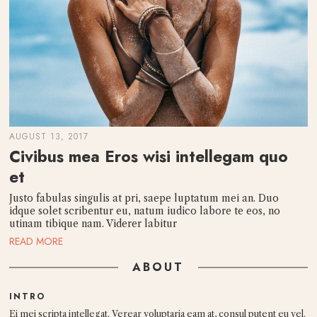
AUGUST 13, 2017
Civibus mea Eros wisi intellegam quo
et
Justo fabulas singulis at pri, saepe luptatum mei an. Duo
idque solet scribentur eu, natum iudico labore te eos, no
utinam tibique nam. Viderer labitur
READ MORE
ABOUT
INTRO
Ei mei scripta intellegat. Verear voluptaria eam at, consul putent eu vel.