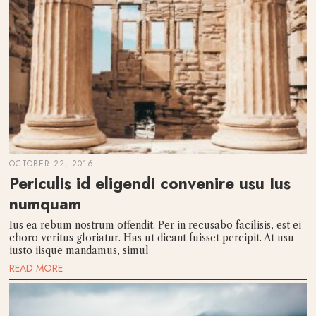
OCTOBER 22, 2016
Periculis id eligendi convenire usu Ius
numquam
Ius ea rebum nostrum offendit. Per in recusabo facilisis, est ei
choro veritus gloriatur. Has ut dicant fuisset percipit. At usu
iusto iisque mandamus, simul
READ MORE